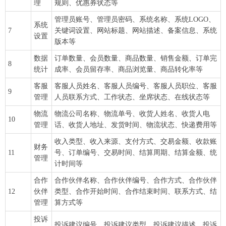
理
规则、优惠券状态等
管理员账号、管理员密码、系统名称、系统LOGO、
系统
7
关键词设置、网站标题、网站描述、备案信息、系统
设置
版本等
数据
订单数量、会员数量、商品数量、销售金额、订单完
8
统计
成率、会员留存率、商品浏览量、商品转化率等
客服
客服人员姓名、客服人员编号、客服人员职位、客服
9
管理
人员联系方式、工作状态、坐席状态、在线状态等
物流
物流公司名称、物流单号、收货人姓名、收货人电
10
管理
话、收货人地址、发货时间、物流状态、快递费用等
收入类型、收入来源、支付方式、交易金额、收款账
财务
11
号、订单编号、交易时间、结算周期、结算金额、统
管理
计时间等
合作
合作伙伴名称、合作伙伴编号、合作方式、合作伙伴
12
伙伴
类型、合作开始时间、合作结束时间、联系方式、结
管理
算方式等
投诉
投诉建议编号、投诉建议类型、投诉建议描述、投诉